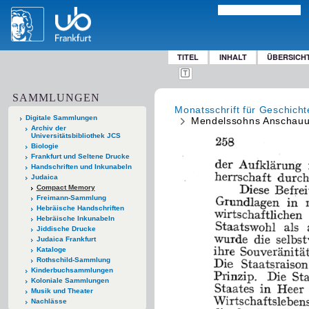
TITEL
INHALT
ÜBERSICH
SAMMLUNGEN
Monatsschrift für Geschich
Digitale Sammlungen
Mendelssohns Anschau
Archiv der
Universitätsbibliothek JCS
Biologie
Frankfurt und Seltene Drucke
Handschriften und Inkunabeln
Judaica
Compact Memory
Freimann-Sammlung
Hebräische Handschriften
Hebräische Inkunabeln
Jiddische Drucke
Judaica Frankfurt
Kataloge
Rothschild-Sammlung
Kinderbuchsammlungen
Koloniale Sammlungen
Musik und Theater
Nachlässe