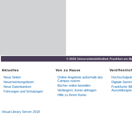
© 2026 Universitätsbibliothek Frankfurt am M
Aktuelles
Von zu Hause
Veröffentli
Neue Seiten
Online-Angebote außerhalb des
Hochschulpubl
Campus nutzen
Neuerwerbungslisten
Digitale Samm
Bücher online bestellen
Neue Datenbanken
Frankfurter Bi
Verlängern, Konto abfragen
Ausstellungsk
Führungen und Schulungen
Hilfe zu Ihrem Konto
Visual Library Server 2018