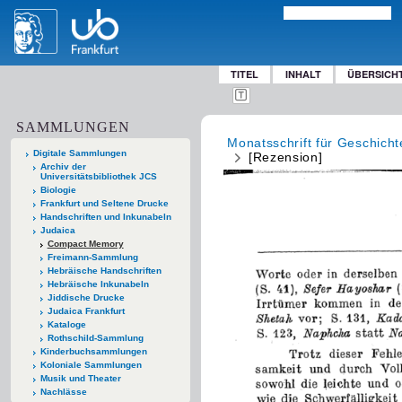
TITEL
INHALT
ÜBERSICH
SAMMLUNGEN
Monatsschrift für Geschich
Digitale Sammlungen
[Rezension]
Archiv der
Universitätsbibliothek JCS
Biologie
Frankfurt und Seltene Drucke
Handschriften und Inkunabeln
Judaica
Compact Memory
Freimann-Sammlung
Hebräische Handschriften
Hebräische Inkunabeln
Jiddische Drucke
Judaica Frankfurt
Kataloge
Rothschild-Sammlung
Kinderbuchsammlungen
Koloniale Sammlungen
Musik und Theater
Nachlässe