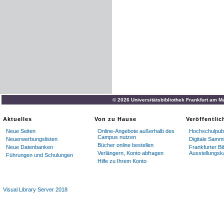
© 2026 Universitätsbibliothek Frankfurt am M
Aktuelles
Von zu Hause
Veröffentli
Neue Seiten
Online-Angebote außerhalb des
Hochschulpubl
Campus nutzen
Neuerwerbungslisten
Digitale Samm
Bücher online bestellen
Neue Datenbanken
Frankfurter Bi
Verlängern, Konto abfragen
Ausstellungsk
Führungen und Schulungen
Hilfe zu Ihrem Konto
Visual Library Server 2018