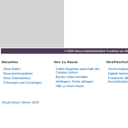
© 2026 Universitätsbibliothek Frankfurt am M
Aktuelles
Von zu Hause
Veröffentli
Neue Seiten
Online-Angebote außerhalb des
Hochschulpubl
Campus nutzen
Neuerwerbungslisten
Digitale Samm
Bücher online bestellen
Neue Datenbanken
Frankfurter Bi
Verlängern, Konto abfragen
Ausstellungsk
Führungen und Schulungen
Hilfe zu Ihrem Konto
Visual Library Server 2018