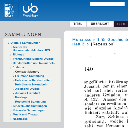
TITEL
ÜBERSICHT
SEITE
SAMMLUNGEN
Monatsschrift für Geschich
Digitale Sammlungen
Heft 3
[Rezension]
Archiv der
Universitätsbibliothek JCS
Biologie
Frankfurt und Seltene Drucke
Handschriften und Inkunabeln
Judaica
Compact Memory
Freimann-Sammlung
Hebräische Handschriften
Hebräische Inkunabeln
Jiddische Drucke
Judaica Frankfurt
Kataloge
Rothschild-Sammlung
Kinderbuchsammlungen
Koloniale Sammlungen
Musik und Theater
Nachlässe