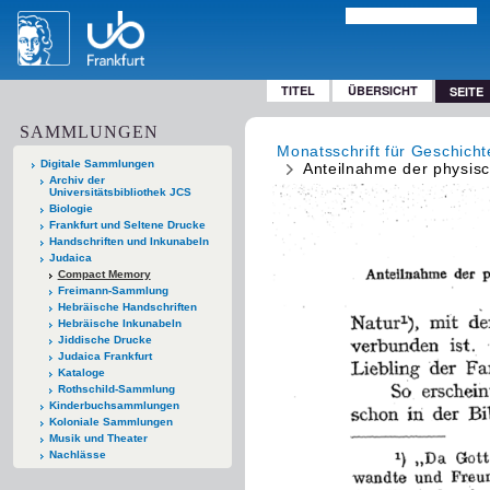
TITEL
ÜBERSICHT
SEITE
SAMMLUNGEN
Monatsschrift für Geschich
Digitale Sammlungen
Anteilnahme der physis
Archiv der
Universitätsbibliothek JCS
Biologie
Frankfurt und Seltene Drucke
Handschriften und Inkunabeln
Judaica
Compact Memory
Freimann-Sammlung
Hebräische Handschriften
Hebräische Inkunabeln
Jiddische Drucke
Judaica Frankfurt
Kataloge
Rothschild-Sammlung
Kinderbuchsammlungen
Koloniale Sammlungen
Musik und Theater
Nachlässe