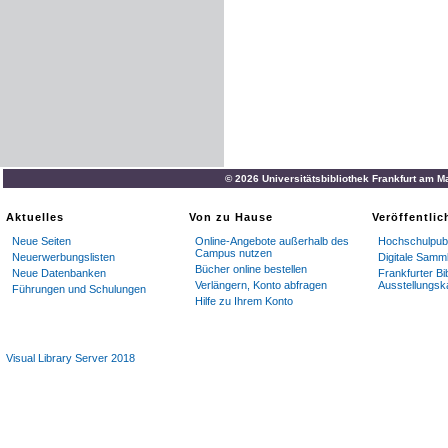
© 2026 Universitätsbibliothek Frankfurt am M
Aktuelles
Von zu Hause
Veröffentli
Neue Seiten
Online-Angebote außerhalb des
Hochschulpubl
Campus nutzen
Neuerwerbungslisten
Digitale Samm
Bücher online bestellen
Neue Datenbanken
Frankfurter Bi
Verlängern, Konto abfragen
Ausstellungsk
Führungen und Schulungen
Hilfe zu Ihrem Konto
Visual Library Server 2018