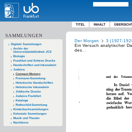
TITEL
INHALT
ÜBERSICH
SAMMLUNGEN
Der Morgen
3 (1927-192
Digitale Sammlungen
Ein Versuch analytischer D
Archiv der
des...
Universitätsbibliothek JCS
Biologie
Frankfurt und Seltene Drucke
Handschriften und Inkunabeln
Judaica
Compact Memory
Freimann-Sammlung
Hebräische Handschriften
Hebräische Inkunabeln
Jiddische Drucke
Judaica Frankfurt
Kataloge
Rothschild-Sammlung
Kinderbuchsammlungen
Koloniale Sammlungen
Musik und Theater
Nachlässe