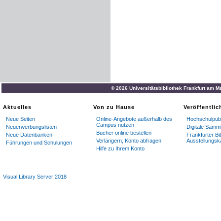
© 2026 Universitätsbibliothek Frankfurt am M
Aktuelles
Von zu Hause
Veröffentli
Neue Seiten
Online-Angebote außerhalb des
Hochschulpubl
Campus nutzen
Neuerwerbungslisten
Digitale Samm
Bücher online bestellen
Neue Datenbanken
Frankfurter Bi
Verlängern, Konto abfragen
Ausstellungsk
Führungen und Schulungen
Hilfe zu Ihrem Konto
Visual Library Server 2018