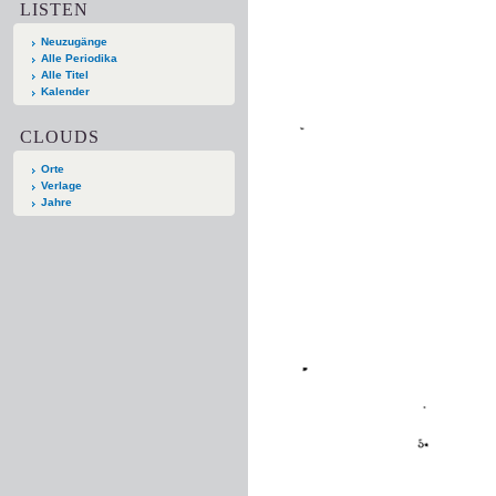
LISTEN
Neuzugänge
Alle Periodika
Alle Titel
Kalender
CLOUDS
Orte
Verlage
Jahre