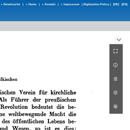
Detailsuche
|
Home
|
Kontakt
|
Impressum
|
Digitization Policy
|
[DE]
[EN]