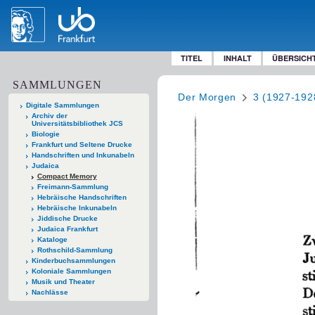
TITEL
INHALT
ÜBERSICH
SAMMLUNGEN
Der Morgen
3 (1927-192
Digitale Sammlungen
Archiv der
Universitätsbibliothek JCS
Biologie
Frankfurt und Seltene Drucke
Handschriften und Inkunabeln
Judaica
Compact Memory
Freimann-Sammlung
Hebräische Handschriften
Hebräische Inkunabeln
Jiddische Drucke
Judaica Frankfurt
Kataloge
Rothschild-Sammlung
Kinderbuchsammlungen
Koloniale Sammlungen
Musik und Theater
Nachlässe