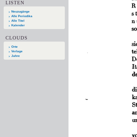
LISTEN
Neuzugänge
Alle Periodika
Alle Titel
Kalender
CLOUDS
Orte
Verlage
Jahre