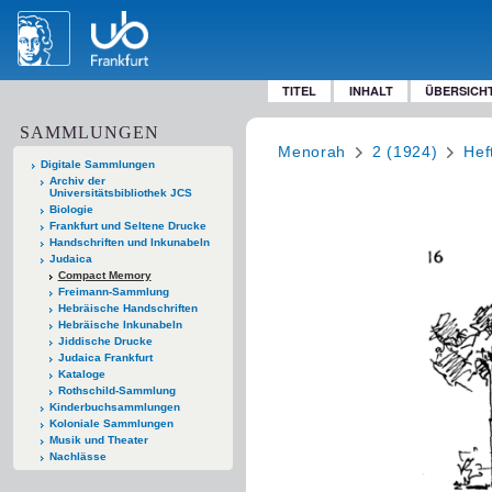
TITEL
INHALT
ÜBERSICH
SAMMLUNGEN
Menorah
2 (1924)
Hef
Digitale Sammlungen
Archiv der
Universitätsbibliothek JCS
Biologie
Frankfurt und Seltene Drucke
Handschriften und Inkunabeln
Judaica
Compact Memory
Freimann-Sammlung
Hebräische Handschriften
Hebräische Inkunabeln
Jiddische Drucke
Judaica Frankfurt
Kataloge
Rothschild-Sammlung
Kinderbuchsammlungen
Koloniale Sammlungen
Musik und Theater
Nachlässe