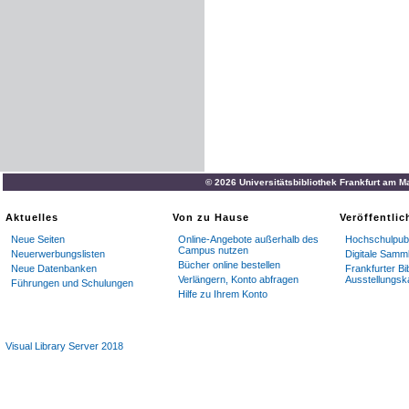
© 2026 Universitätsbibliothek Frankfurt am M
Aktuelles
Von zu Hause
Veröffentli
Neue Seiten
Online-Angebote außerhalb des
Hochschulpubl
Campus nutzen
Neuerwerbungslisten
Digitale Samm
Bücher online bestellen
Neue Datenbanken
Frankfurter Bi
Verlängern, Konto abfragen
Ausstellungsk
Führungen und Schulungen
Hilfe zu Ihrem Konto
Visual Library Server 2018