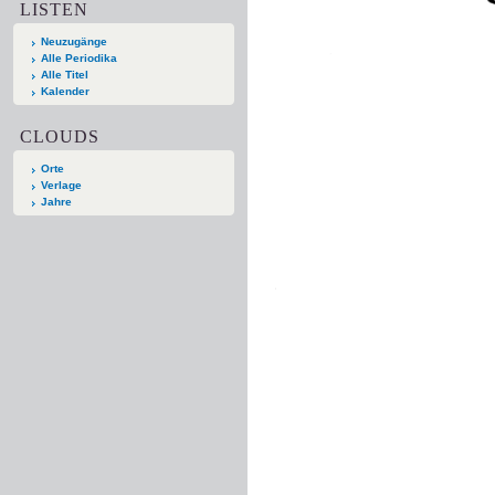
LISTEN
Neuzugänge
Alle Periodika
Alle Titel
Kalender
CLOUDS
Orte
Verlage
Jahre