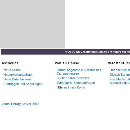
© 2026 Universitätsbibliothek Frankfurt am M
Aktuelles
Von zu Hause
Veröffentli
Neue Seiten
Online-Angebote außerhalb des
Hochschulpubl
Campus nutzen
Neuerwerbungslisten
Digitale Samm
Bücher online bestellen
Neue Datenbanken
Frankfurter Bi
Verlängern, Konto abfragen
Ausstellungsk
Führungen und Schulungen
Hilfe zu Ihrem Konto
Visual Library Server 2018