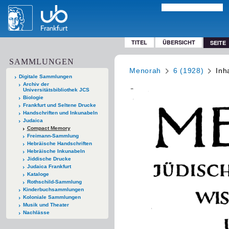
TITEL
ÜBERSICHT
SEITE
SAMMLUNGEN
Menorah
6 (1928)
Inh
Digitale Sammlungen
Archiv der
Universitätsbibliothek JCS
Biologie
Frankfurt und Seltene Drucke
Handschriften und Inkunabeln
Judaica
Compact Memory
Freimann-Sammlung
Hebräische Handschriften
Hebräische Inkunabeln
Jiddische Drucke
Judaica Frankfurt
Kataloge
Rothschild-Sammlung
Kinderbuchsammlungen
Koloniale Sammlungen
Musik und Theater
Nachlässe