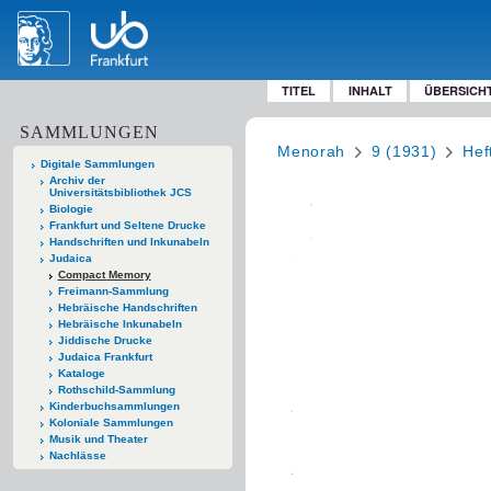
TITEL
INHALT
ÜBERSICH
SAMMLUNGEN
Menorah
9 (1931)
Hef
Digitale Sammlungen
Archiv der
Universitätsbibliothek JCS
Biologie
Frankfurt und Seltene Drucke
Handschriften und Inkunabeln
Judaica
Compact Memory
Freimann-Sammlung
Hebräische Handschriften
Hebräische Inkunabeln
Jiddische Drucke
Judaica Frankfurt
Kataloge
Rothschild-Sammlung
Kinderbuchsammlungen
Koloniale Sammlungen
Musik und Theater
Nachlässe