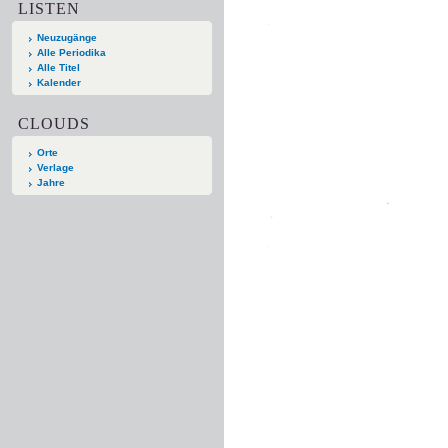
LISTEN
Neuzugänge
Alle Periodika
Alle Titel
Kalender
CLOUDS
Orte
Verlage
Jahre