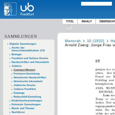
TITEL
INHALT
ÜBERSICH
SAMMLUNGEN
Menorah
10 (1932)
He
Digitale Sammlungen
Arnold Zweig: Junge Frau 
Archiv der
Universitätsbibliothek JCS
Biologie
Frankfurt und Seltene Drucke
Handschriften und Inkunabeln
Judaica
Compact Memory
Freimann-Sammlung
Hebräische Handschriften
Hebräische Inkunabeln
Jiddische Drucke
Judaica Frankfurt
Kataloge
Rothschild-Sammlung
Kinderbuchsammlungen
Koloniale Sammlungen
Musik und Theater
Nachlässe