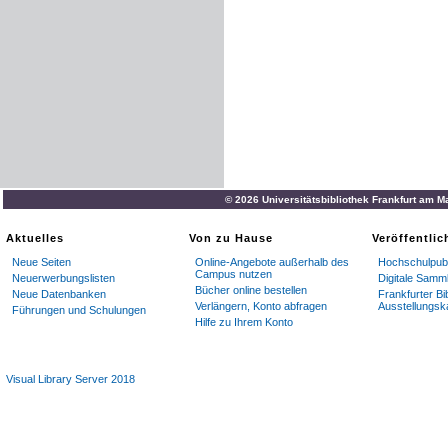
© 2026 Universitätsbibliothek Frankfurt am M
Aktuelles
Von zu Hause
Veröffentli
Neue Seiten
Online-Angebote außerhalb des
Hochschulpubl
Campus nutzen
Neuerwerbungslisten
Digitale Samm
Bücher online bestellen
Neue Datenbanken
Frankfurter Bi
Verlängern, Konto abfragen
Ausstellungsk
Führungen und Schulungen
Hilfe zu Ihrem Konto
Visual Library Server 2018