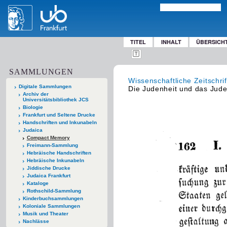
TITEL
INHALT
ÜBERSICH
SAMMLUNGEN
Wissenschaftliche Zeitschrif
Digitale Sammlungen
Die Judenheit und das Jud
Archiv der
Universitätsbibliothek JCS
Biologie
Frankfurt und Seltene Drucke
Handschriften und Inkunabeln
Judaica
Compact Memory
Freimann-Sammlung
Hebräische Handschriften
Hebräische Inkunabeln
Jiddische Drucke
Judaica Frankfurt
Kataloge
Rothschild-Sammlung
Kinderbuchsammlungen
Koloniale Sammlungen
Musik und Theater
Nachlässe