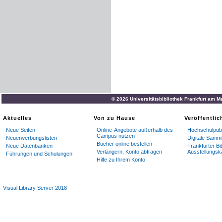
© 2026 Universitätsbibliothek Frankfurt am M
Aktuelles
Von zu Hause
Veröffentli
Neue Seiten
Online-Angebote außerhalb des
Hochschulpubl
Campus nutzen
Neuerwerbungslisten
Digitale Samm
Bücher online bestellen
Neue Datenbanken
Frankfurter Bi
Verlängern, Konto abfragen
Ausstellungsk
Führungen und Schulungen
Hilfe zu Ihrem Konto
Visual Library Server 2018