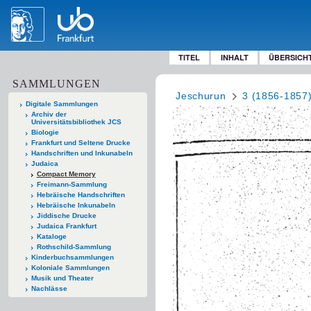
TITEL
INHALT
ÜBERSICH
SAMMLUNGEN
Jeschurun
3 (1856-1857
Digitale Sammlungen
Archiv der
Universitätsbibliothek JCS
Biologie
Frankfurt und Seltene Drucke
Handschriften und Inkunabeln
Judaica
Compact Memory
Freimann-Sammlung
Hebräische Handschriften
Hebräische Inkunabeln
Jiddische Drucke
Judaica Frankfurt
Kataloge
Rothschild-Sammlung
Kinderbuchsammlungen
Koloniale Sammlungen
Musik und Theater
Nachlässe