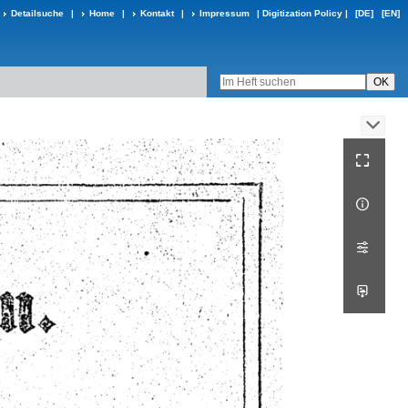
Detailsuche
|
Home
|
Kontakt
|
Impressum
|
Digitization Policy
|
[DE]
[EN]