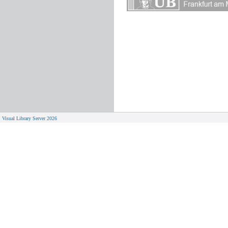
Visual Library Server 2026
© 
Aktuelles
Von zu 
Neue Seiten
Online-A
Campus 
Neuerwerbungslisten