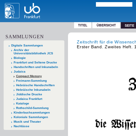
TITEL
ÜBERSICHT
SEITE
SAMMLUNGEN
Zeitschrift für die Wissens
Digitale Sammlungen
Erster Band. Zweites Heft.
Archiv der
Universitätsbibliothek JCS
Biologie
Frankfurt und Seltene Drucke
Handschriften und Inkunabeln
Judaica
Compact Memory
Freimann-Sammlung
Hebräische Handschriften
Hebräische Inkunabeln
Jiddische Drucke
Judaica Frankfurt
Kataloge
Rothschild-Sammlung
Kinderbuchsammlungen
Koloniale Sammlungen
Musik und Theater
Nachlässe