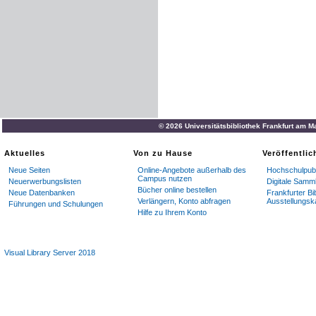
© 2026 Universitätsbibliothek Frankfurt am M
Aktuelles
Von zu Hause
Veröffentli
Neue Seiten
Online-Angebote außerhalb des
Hochschulpubl
Campus nutzen
Neuerwerbungslisten
Digitale Samm
Bücher online bestellen
Neue Datenbanken
Frankfurter Bi
Verlängern, Konto abfragen
Ausstellungsk
Führungen und Schulungen
Hilfe zu Ihrem Konto
Visual Library Server 2018