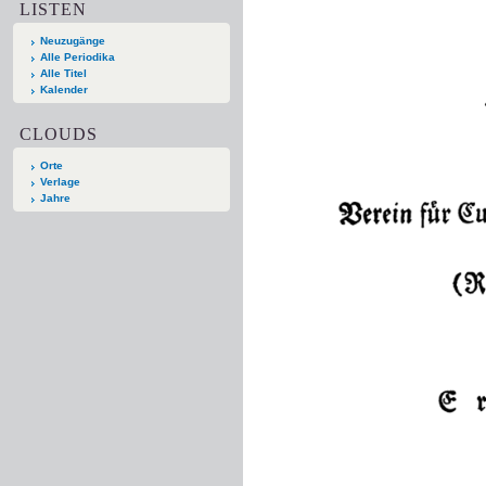
LISTEN
Neuzugänge
Alle Periodika
Alle Titel
Kalender
CLOUDS
Orte
Verlage
Jahre