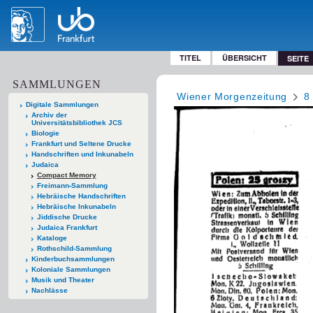
TITEL
ÜBERSICHT
SEITE
SAMMLUNGEN
Wiener Morgenzeitung
8
Digitale Sammlungen
Archiv der
Universitätsbibliothek JCS
Biologie
Frankfurt und Seltene Drucke
Handschriften und Inkunabeln
Judaica
Compact Memory
Freimann-Sammlung
Hebräische Handschriften
Hebräische Inkunabeln
Jiddische Drucke
Judaica Frankfurt
Kataloge
Rothschild-Sammlung
Kinderbuchsammlungen
Koloniale Sammlungen
Musik und Theater
Nachlässe