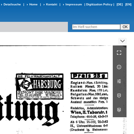
Detailsuche
|
Home
|
Kontakt
|
Impressum
|
Digitization Policy
|
[DE]
[EN]