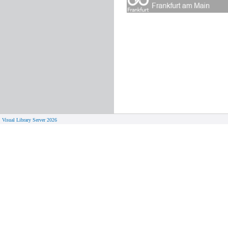
Visual Library Server 2026
© 
Aktuelles
Von zu 
Neue Seiten
Online-A
Campus 
Neuerwerbungslisten