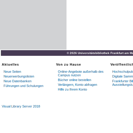
© 2026 Universitätsbibliothek Frankfurt am M
Aktuelles
Von zu Hause
Veröffentli
Neue Seiten
Online-Angebote außerhalb des
Hochschulpubl
Campus nutzen
Neuerwerbungslisten
Digitale Samm
Bücher online bestellen
Neue Datenbanken
Frankfurter Bi
Verlängern, Konto abfragen
Ausstellungsk
Führungen und Schulungen
Hilfe zu Ihrem Konto
Visual Library Server 2018