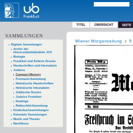
TITEL
ÜBERSICHT
SEITE
SAMMLUNGEN
Wiener Morgenzeitung
9
Digitale Sammlungen
Archiv der
Universitätsbibliothek JCS
Biologie
Frankfurt und Seltene Drucke
Handschriften und Inkunabeln
Judaica
Compact Memory
Freimann-Sammlung
Hebräische Handschriften
Hebräische Inkunabeln
Jiddische Drucke
Judaica Frankfurt
Kataloge
Rothschild-Sammlung
Kinderbuchsammlungen
Koloniale Sammlungen
Musik und Theater
Nachlässe