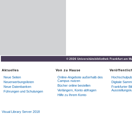
© 2026 Universitätsbibliothek Frankfurt am M
Aktuelles
Von zu Hause
Veröffentli
Neue Seiten
Online-Angebote außerhalb des
Hochschulpubl
Campus nutzen
Neuerwerbungslisten
Digitale Samm
Bücher online bestellen
Neue Datenbanken
Frankfurter Bi
Verlängern, Konto abfragen
Ausstellungsk
Führungen und Schulungen
Hilfe zu Ihrem Konto
Visual Library Server 2018