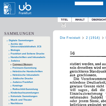
TITEL
INHALT
ÜBERSICH
SAMMLUNGEN
Die Freistatt
2 (1914)
Digitale Sammlungen
Archiv der
Universitätsbibliothek JCS
Biologie
Frankfurt und Seltene Drucke
Handschriften und Inkunabeln
Judaica
Compact Memory
Freimann-Sammlung
Hebräische Handschriften
Hebräische Inkunabeln
Jiddische Drucke
Judaica Frankfurt
Kataloge
Rothschild-Sammlung
Kinderbuchsammlungen
Koloniale Sammlungen
Musik und Theater
Nachlässe