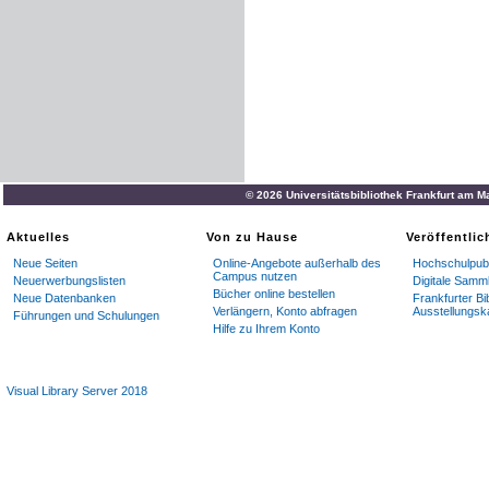
© 2026 Universitätsbibliothek Frankfurt am M
Aktuelles
Von zu Hause
Veröffentli
Neue Seiten
Online-Angebote außerhalb des
Hochschulpubl
Campus nutzen
Neuerwerbungslisten
Digitale Samm
Bücher online bestellen
Neue Datenbanken
Frankfurter Bi
Verlängern, Konto abfragen
Ausstellungsk
Führungen und Schulungen
Hilfe zu Ihrem Konto
Visual Library Server 2018