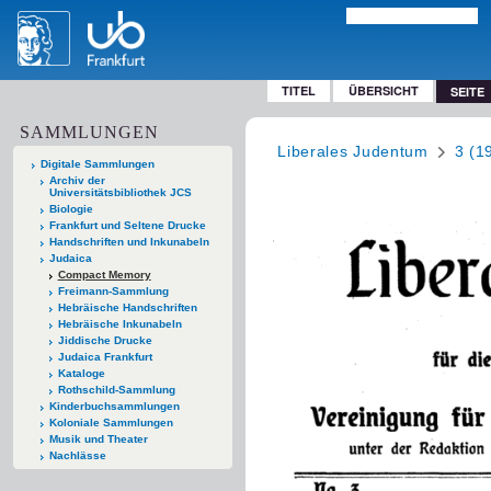
TITEL
ÜBERSICHT
SEITE
SAMMLUNGEN
Liberales Judentum
3 (1
Digitale Sammlungen
Archiv der
Universitätsbibliothek JCS
Biologie
Frankfurt und Seltene Drucke
Handschriften und Inkunabeln
Judaica
Compact Memory
Freimann-Sammlung
Hebräische Handschriften
Hebräische Inkunabeln
Jiddische Drucke
Judaica Frankfurt
Kataloge
Rothschild-Sammlung
Kinderbuchsammlungen
Koloniale Sammlungen
Musik und Theater
Nachlässe