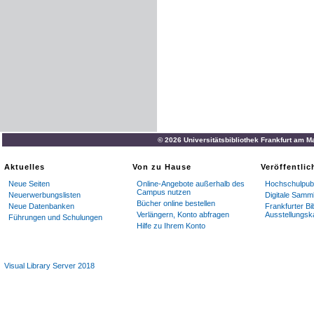
© 2026 Universitätsbibliothek Frankfurt am M
Aktuelles
Von zu Hause
Veröffentli
Neue Seiten
Online-Angebote außerhalb des
Hochschulpubl
Campus nutzen
Neuerwerbungslisten
Digitale Samm
Bücher online bestellen
Neue Datenbanken
Frankfurter Bi
Verlängern, Konto abfragen
Ausstellungsk
Führungen und Schulungen
Hilfe zu Ihrem Konto
Visual Library Server 2018