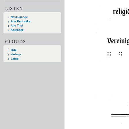
LISTEN
Neuzugänge
Alle Periodika
Alle Titel
Kalender
CLOUDS
Orte
Verlage
Jahre