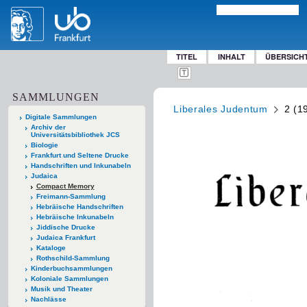
TITEL
INHALT
ÜBERSICH
SAMMLUNGEN
Liberales Judentum
2 (1
Digitale Sammlungen
Archiv der
Universitätsbibliothek JCS
Biologie
Frankfurt und Seltene Drucke
Handschriften und Inkunabeln
Judaica
Compact Memory
Freimann-Sammlung
Hebräische Handschriften
Hebräische Inkunabeln
Jiddische Drucke
Judaica Frankfurt
Kataloge
Rothschild-Sammlung
Kinderbuchsammlungen
Koloniale Sammlungen
Musik und Theater
Nachlässe