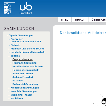
TITEL
INHALT
ÜBERSICH
SAMMLUNGEN
Der israelitische Volkslehre
Digitale Sammlungen
Archiv der
Universitätsbibliothek JCS
Biologie
Frankfurt und Seltene Drucke
Handschriften und Inkunabeln
Judaica
Compact Memory
Freimann-Sammlung
Hebräische Handschriften
Hebräische Inkunabeln
Jiddische Drucke
Judaica Frankfurt
Kataloge
Rothschild-Sammlung
Kinderbuchsammlungen
Koloniale Sammlungen
Musik und Theater
Nachlässe