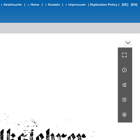
Detailsuche
|
Home
|
Kontakt
|
Impressum
|
Digitization Policy
|
[DE]
[EN]