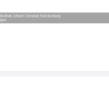
2026 Universitätsbibliothek Frankfurt am Main
|
Rechtliche Hinweise
|
Datenschutz
|
Impres