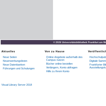
© 2026 Universitätsbibliothek Frankfurt am M
Aktuelles
Von zu Hause
Veröffentli
Neue Seiten
Online-Angebote außerhalb des
Hochschulpubl
Campus nutzen
Neuerwerbungslisten
Digitale Samm
Bücher online bestellen
Neue Datenbanken
Frankfurter Bi
Verlängern, Konto abfragen
Ausstellungsk
Führungen und Schulungen
Hilfe zu Ihrem Konto
Visual Library Server 2018