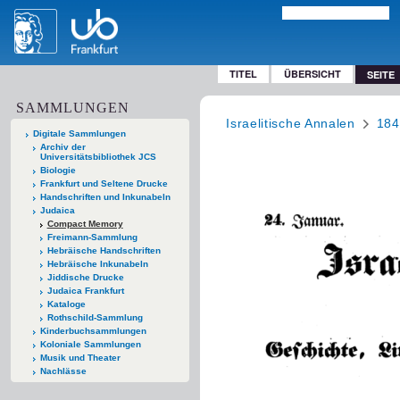
TITEL
ÜBERSICHT
SEITE
SAMMLUNGEN
Israelitische Annalen
184
Digitale Sammlungen
Archiv der
Universitätsbibliothek JCS
Biologie
Frankfurt und Seltene Drucke
Handschriften und Inkunabeln
Judaica
Compact Memory
Freimann-Sammlung
Hebräische Handschriften
Hebräische Inkunabeln
Jiddische Drucke
Judaica Frankfurt
Kataloge
Rothschild-Sammlung
Kinderbuchsammlungen
Koloniale Sammlungen
Musik und Theater
Nachlässe