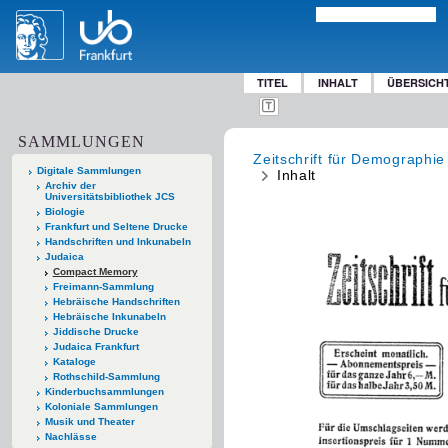
TITEL
INHALT
ÜBERSICH
SAMMLUNGEN
Zeitschrift für Demographie
Digitale Sammlungen
Inhalt
Archiv der
Universitätsbibliothek JCS
Biologie
Frankfurt und Seltene Drucke
Handschriften und Inkunabeln
Judaica
Compact Memory
Freimann-Sammlung
Hebräische Handschriften
Hebräische Inkunabeln
Jiddische Drucke
Judaica Frankfurt
Kataloge
Rothschild-Sammlung
Kinderbuchsammlungen
Koloniale Sammlungen
Musik und Theater
Nachlässe