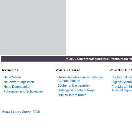
© 2026 Universitätsbibliothek Frankfurt am M
Aktuelles
Von zu Hause
Veröffentli
Neue Seiten
Online-Angebote außerhalb des
Hochschulpubl
Campus nutzen
Neuerwerbungslisten
Digitale Samm
Bücher online bestellen
Neue Datenbanken
Frankfurter Bi
Verlängern, Konto abfragen
Ausstellungsk
Führungen und Schulungen
Hilfe zu Ihrem Konto
Visual Library Server 2018