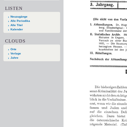
LISTEN
Neuzugänge
Alle Periodika
Alle Titel
Kalender
CLOUDS
Orte
Verlage
Jahre