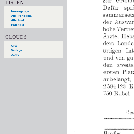
LISTEN
Neuzugänge
Alle Periodika
Alle Titel
Kalender
CLOUDS
Orte
Verlage
Jahre