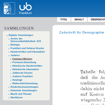
TITEL
INHALT
ÜBERSICH
SAMMLUNGEN
Zeitschrift für Demographie
Digitale Sammlungen
Archiv der
Universitätsbibliothek JCS
Biologie
Frankfurt und Seltene Drucke
Handschriften und Inkunabeln
Judaica
Compact Memory
Freimann-Sammlung
Hebräische Handschriften
Hebräische Inkunabeln
Jiddische Drucke
Judaica Frankfurt
Kataloge
Rothschild-Sammlung
Kinderbuchsammlungen
Koloniale Sammlungen
Musik und Theater
Nachlässe