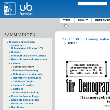
TITEL
INHALT
ÜBERSICH
SAMMLUNGEN
Zeitschrift für Demographie
Digitale Sammlungen
Inhalt
Archiv der
Universitätsbibliothek JCS
Biologie
Frankfurt und Seltene Drucke
Handschriften und Inkunabeln
Judaica
Compact Memory
Freimann-Sammlung
Hebräische Handschriften
Hebräische Inkunabeln
Jiddische Drucke
Judaica Frankfurt
Kataloge
Rothschild-Sammlung
Kinderbuchsammlungen
Koloniale Sammlungen
Musik und Theater
Nachlässe