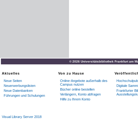
© 2026 Universitätsbibliothek Frankfurt am M
Aktuelles
Von zu Hause
Veröffentli
Neue Seiten
Online-Angebote außerhalb des
Hochschulpubl
Campus nutzen
Neuerwerbungslisten
Digitale Samm
Bücher online bestellen
Neue Datenbanken
Frankfurter Bi
Verlängern, Konto abfragen
Ausstellungsk
Führungen und Schulungen
Hilfe zu Ihrem Konto
Visual Library Server 2018