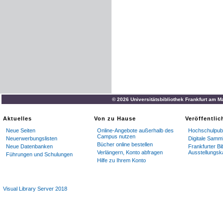
© 2026 Universitätsbibliothek Frankfurt am M
Aktuelles
Von zu Hause
Veröffentli
Neue Seiten
Online-Angebote außerhalb des
Hochschulpubl
Campus nutzen
Neuerwerbungslisten
Digitale Samm
Bücher online bestellen
Neue Datenbanken
Frankfurter Bi
Verlängern, Konto abfragen
Ausstellungsk
Führungen und Schulungen
Hilfe zu Ihrem Konto
Visual Library Server 2018