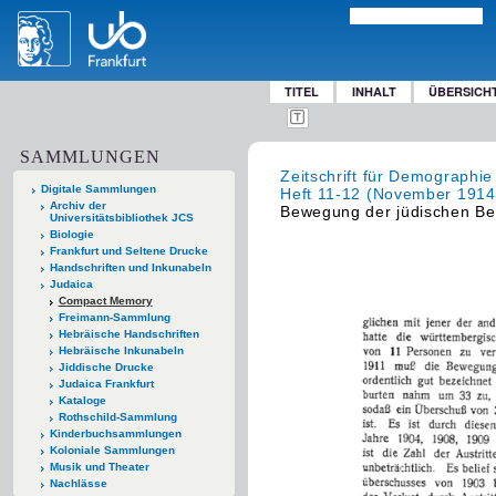
TITEL
INHALT
ÜBERSICH
SAMMLUNGEN
Zeitschrift für Demographie
Digitale Sammlungen
Heft 11-12 (November 1914
Archiv der
Bewegung der jüdischen Bev
Universitätsbibliothek JCS
Biologie
Frankfurt und Seltene Drucke
Handschriften und Inkunabeln
Judaica
Compact Memory
Freimann-Sammlung
Hebräische Handschriften
Hebräische Inkunabeln
Jiddische Drucke
Judaica Frankfurt
Kataloge
Rothschild-Sammlung
Kinderbuchsammlungen
Koloniale Sammlungen
Musik und Theater
Nachlässe