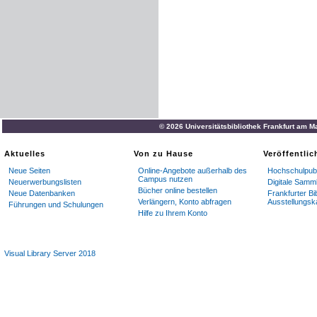
© 2026 Universitätsbibliothek Frankfurt am M
Aktuelles
Von zu Hause
Veröffentli
Neue Seiten
Online-Angebote außerhalb des
Hochschulpubl
Campus nutzen
Neuerwerbungslisten
Digitale Samm
Bücher online bestellen
Neue Datenbanken
Frankfurter Bi
Verlängern, Konto abfragen
Ausstellungsk
Führungen und Schulungen
Hilfe zu Ihrem Konto
Visual Library Server 2018