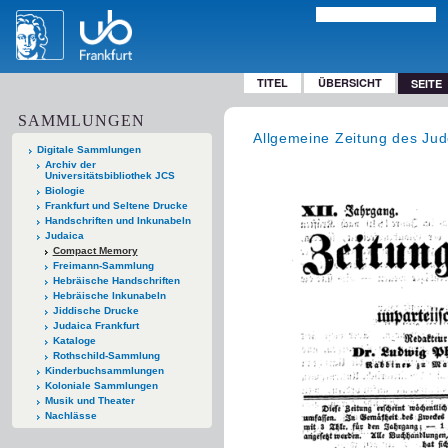
TITEL
ÜBERSICHT
SEITE
SAMMLUNGEN
Allgemeine Zeitung des Ju
Digitale Sammlungen
Archiv der
Universitätsbibliothek JCS
Biologie
Frankfurt und Seltene Drucke
Handschriften und Inkunabeln
Judaica
Compact Memory
Freimann-Sammlung
Hebräische Handschriften
Hebräische Inkunabeln
Jiddische Drucke
Judaica Frankfurt
Kataloge
Rothschild-Sammlung
Kinderbuchsammlungen
Koloniale Sammlungen
Musik und Theater
Nachlässe