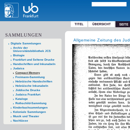
TITEL
ÜBERSICHT
SEITE
SAMMLUNGEN
Allgemeine Zeitung des Ju
Digitale Sammlungen
Archiv der
Universitätsbibliothek JCS
Biologie
Frankfurt und Seltene Drucke
Handschriften und Inkunabeln
Judaica
Compact Memory
Freimann-Sammlung
Hebräische Handschriften
Hebräische Inkunabeln
Jiddische Drucke
Judaica Frankfurt
Kataloge
Rothschild-Sammlung
Kinderbuchsammlungen
Koloniale Sammlungen
Musik und Theater
Nachlässe