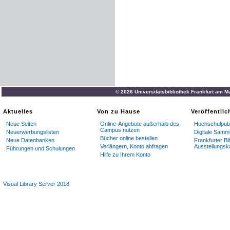
© 2026 Universitätsbibliothek Frankfurt am M
Aktuelles
Von zu Hause
Veröffentli
Neue Seiten
Online-Angebote außerhalb des
Hochschulpubl
Campus nutzen
Neuerwerbungslisten
Digitale Samm
Bücher online bestellen
Neue Datenbanken
Frankfurter Bi
Verlängern, Konto abfragen
Ausstellungsk
Führungen und Schulungen
Hilfe zu Ihrem Konto
Visual Library Server 2018