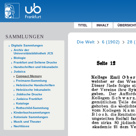
TITEL
INHALT
ÜBERSICH
SAMMLUNGEN
Die Welt
6 (1902)
28 
Digitale Sammlungen
Archiv der
Universitätsbibliothek JCS
Biologie
Frankfurt und Seltene Drucke
Handschriften und Inkunabeln
Judaica
Compact Memory
Freimann-Sammlung
Hebräische Handschriften
Hebräische Inkunabeln
Jiddische Drucke
Judaica Frankfurt
Kataloge
Rothschild-Sammlung
Kinderbuchsammlungen
Koloniale Sammlungen
Musik und Theater
Nachlässe