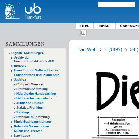
TITEL
INHALT
ÜBERSICH
SAMMLUNGEN
Die Welt
3 (1899)
34 
Digitale Sammlungen
Archiv der
Universitätsbibliothek JCS
Biologie
Frankfurt und Seltene Drucke
Handschriften und Inkunabeln
Judaica
Compact Memory
Freimann-Sammlung
Hebräische Handschriften
Hebräische Inkunabeln
Jiddische Drucke
Judaica Frankfurt
Kataloge
Rothschild-Sammlung
Kinderbuchsammlungen
Koloniale Sammlungen
Musik und Theater
Nachlässe