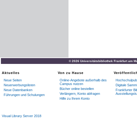
© 2026 Universitätsbibliothek Frankfurt am M
Aktuelles
Von zu Hause
Veröffentli
Neue Seiten
Online-Angebote außerhalb des
Hochschulpubl
Campus nutzen
Neuerwerbungslisten
Digitale Samm
Bücher online bestellen
Neue Datenbanken
Frankfurter Bi
Verlängern, Konto abfragen
Ausstellungsk
Führungen und Schulungen
Hilfe zu Ihrem Konto
Visual Library Server 2018