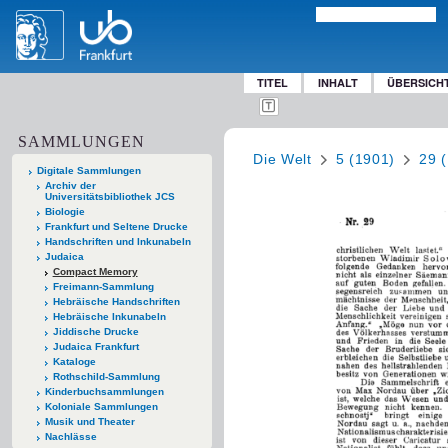
TITEL
INHALT
ÜBERSICH
SAMMLUNGEN
Die Welt
5 (1901)
29 
Digitale Sammlungen
Archiv der
Universitätsbibliothek JCS
Biologie
Frankfurt und Seltene Drucke
Handschriften und Inkunabeln
Judaica
Compact Memory
Freimann-Sammlung
Hebräische Handschriften
Hebräische Inkunabeln
Jiddische Drucke
Judaica Frankfurt
Kataloge
Rothschild-Sammlung
Kinderbuchsammlungen
Koloniale Sammlungen
Musik und Theater
Nachlässe