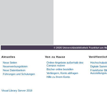
© 2026 Universitätsbibliothek Frankfurt am M
Aktuelles
Von zu Hause
Veröffentli
Neue Seiten
Online-Angebote außerhalb des
Hochschulpubl
Campus nutzen
Neuerwerbungslisten
Digitale Samm
Bücher online bestellen
Neue Datenbanken
Frankfurter Bi
Verlängern, Konto abfragen
Ausstellungsk
Führungen und Schulungen
Hilfe zu Ihrem Konto
Visual Library Server 2018