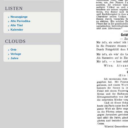
LISTEN
Neuzugänge
Alle Periodika
Alle Titel
Kalender
CLOUDS
Orte
Verlage
Jahre