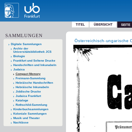
TITEL
ÜBERSICHT
SEITE
SAMMLUNGEN
Österreichisch-ungarische 
Digitale Sammlungen
Archiv der
Universitätsbibliothek JCS
Biologie
Frankfurt und Seltene Drucke
Handschriften und Inkunabeln
Judaica
Compact Memory
Freimann-Sammlung
Hebräische Handschriften
Hebräische Inkunabeln
Jiddische Drucke
Judaica Frankfurt
Kataloge
Rothschild-Sammlung
Kinderbuchsammlungen
Koloniale Sammlungen
Musik und Theater
Nachlässe