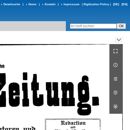
Detailsuche
|
Home
|
Kontakt
|
Impressum
|
Digitization Policy
|
[DE]
[EN]