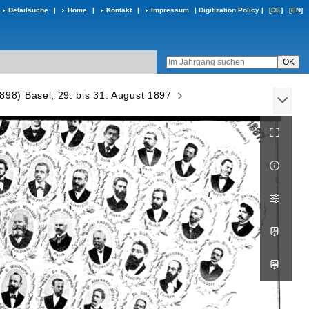
Detailsuche
|
Home
|
Kontakt
|
Impressum
|
Digitization Policy
|
[DE]
[EN]
898) Basel, 29. bis 31. August 1897