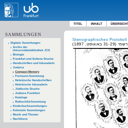
TITEL
INHALT
ÜBERSICH
SAMMLUNGEN
Stenographisches Protokol
Digitale Sammlungen
3 באוגוסט, 1897
Archiv der
Universitätsbibliothek JCS
Biologie
Frankfurt und Seltene Drucke
Handschriften und Inkunabeln
Judaica
Compact Memory
Freimann-Sammlung
Hebräische Handschriften
Hebräische Inkunabeln
Jiddische Drucke
Judaica Frankfurt
Kataloge
Rothschild-Sammlung
Kinderbuchsammlungen
Koloniale Sammlungen
Musik und Theater
Nachlässe