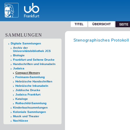
TITEL
ÜBERSICHT
SEITE
SAMMLUNGEN
Stenographisches Protokol
Digitale Sammlungen
Archiv der
Universitätsbibliothek JCS
Biologie
Frankfurt und Seltene Drucke
Handschriften und Inkunabeln
Judaica
Compact Memory
Freimann-Sammlung
Hebräische Handschriften
Hebräische Inkunabeln
Jiddische Drucke
Judaica Frankfurt
Kataloge
Rothschild-Sammlung
Kinderbuchsammlungen
Koloniale Sammlungen
Musik und Theater
Nachlässe