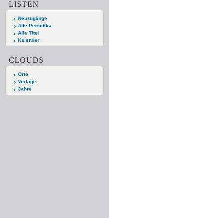
LISTEN
Neuzugänge
Alle Periodika
Alle Titel
Kalender
CLOUDS
Orte
Verlage
Jahre