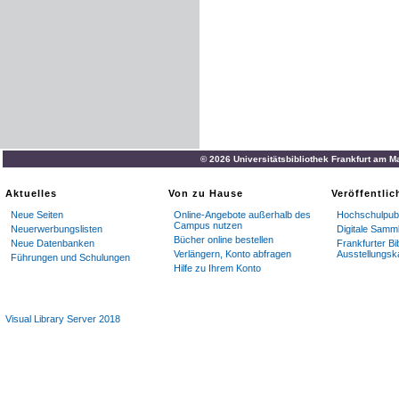
© 2026 Universitätsbibliothek Frankfurt am M
Aktuelles
Von zu Hause
Veröffentli
Neue Seiten
Online-Angebote außerhalb des
Hochschulpubl
Campus nutzen
Neuerwerbungslisten
Digitale Samm
Bücher online bestellen
Neue Datenbanken
Frankfurter Bi
Verlängern, Konto abfragen
Ausstellungsk
Führungen und Schulungen
Hilfe zu Ihrem Konto
Visual Library Server 2018