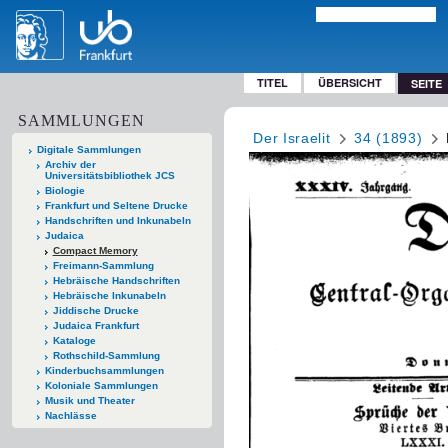
TITEL
ÜBERSICHT
SEITE
SAMMLUNGEN
Der Israelit
34 (1893)
Digitale Sammlungen
Archiv der
Universitätsbibliothek JCS
Biologie
Frankfurt und Seltene Drucke
Handschriften und Inkunabeln
Judaica
Compact Memory
Freimann-Sammlung
Hebräische Handschriften
Hebräische Inkunabeln
Jiddische Drucke
Judaica Frankfurt
Kataloge
Rothschild-Sammlung
Kinderbuchsammlungen
Koloniale Sammlungen
Musik und Theater
Nachlässe