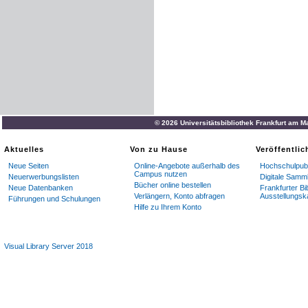
© 2026 Universitätsbibliothek Frankfurt am M
Aktuelles
Von zu Hause
Veröffentli
Neue Seiten
Online-Angebote außerhalb des
Hochschulpubl
Campus nutzen
Neuerwerbungslisten
Digitale Samm
Bücher online bestellen
Neue Datenbanken
Frankfurter Bi
Verlängern, Konto abfragen
Ausstellungsk
Führungen und Schulungen
Hilfe zu Ihrem Konto
Visual Library Server 2018