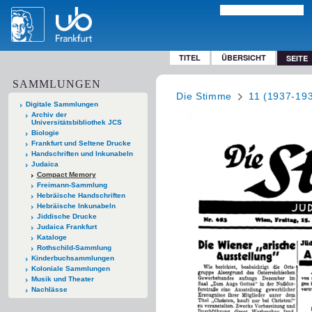
TITEL
ÜBERSICHT
SEITE
SAMMLUNGEN
Die Stimme
11 (1937-19
Digitale Sammlungen
Archiv der
Universitätsbibliothek JCS
Biologie
Frankfurt und Seltene Drucke
Handschriften und Inkunabeln
Judaica
Compact Memory
Freimann-Sammlung
Hebräische Handschriften
Hebräische Inkunabeln
Jiddische Drucke
Judaica Frankfurt
Kataloge
Rothschild-Sammlung
Kinderbuchsammlungen
Koloniale Sammlungen
Musik und Theater
Nachlässe