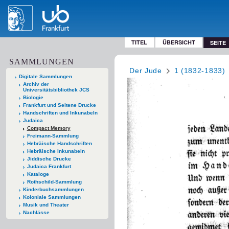
TITEL
ÜBERSICHT
SEITE
SAMMLUNGEN
Der Jude
1 (1832-1833)
Digitale Sammlungen
Archiv der
Universitätsbibliothek JCS
Biologie
Frankfurt und Seltene Drucke
Handschriften und Inkunabeln
Judaica
Compact Memory
Freimann-Sammlung
Hebräische Handschriften
Hebräische Inkunabeln
Jiddische Drucke
Judaica Frankfurt
Kataloge
Rothschild-Sammlung
Kinderbuchsammlungen
Koloniale Sammlungen
Musik und Theater
Nachlässe