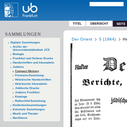
TITEL
ÜBERSICHT
SEITE
SAMMLUNGEN
Der Orient
5 (1844)
He
Digitale Sammlungen
Archiv der
Universitätsbibliothek JCS
Biologie
Frankfurt und Seltene Drucke
Handschriften und Inkunabeln
Judaica
Compact Memory
Freimann-Sammlung
Hebräische Handschriften
Hebräische Inkunabeln
Jiddische Drucke
Judaica Frankfurt
Kataloge
Rothschild-Sammlung
Kinderbuchsammlungen
Koloniale Sammlungen
Musik und Theater
Nachlässe