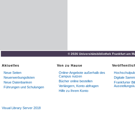
© 2026 Universitätsbibliothek Frankfurt am M
Aktuelles
Von zu Hause
Veröffentli
Neue Seiten
Online-Angebote außerhalb des
Hochschulpubl
Campus nutzen
Neuerwerbungslisten
Digitale Samm
Bücher online bestellen
Neue Datenbanken
Frankfurter Bi
Verlängern, Konto abfragen
Ausstellungsk
Führungen und Schulungen
Hilfe zu Ihrem Konto
Visual Library Server 2018