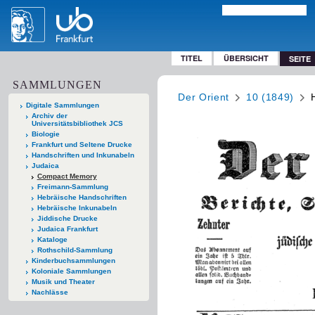
TITEL
ÜBERSICHT
SEITE
SAMMLUNGEN
Der Orient
10 (1849)
Digitale Sammlungen
Archiv der
Universitätsbibliothek JCS
Biologie
Frankfurt und Seltene Drucke
Handschriften und Inkunabeln
Judaica
Compact Memory
Freimann-Sammlung
Hebräische Handschriften
Hebräische Inkunabeln
Jiddische Drucke
Judaica Frankfurt
Kataloge
Rothschild-Sammlung
Kinderbuchsammlungen
Koloniale Sammlungen
Musik und Theater
Nachlässe