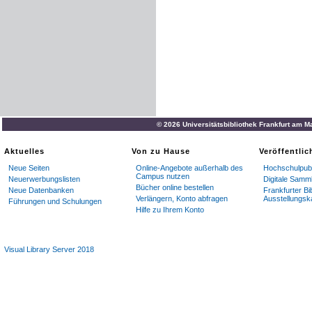
© 2026 Universitätsbibliothek Frankfurt am M
Aktuelles
Von zu Hause
Veröffentli
Neue Seiten
Online-Angebote außerhalb des
Hochschulpubl
Campus nutzen
Neuerwerbungslisten
Digitale Samm
Bücher online bestellen
Neue Datenbanken
Frankfurter Bi
Verlängern, Konto abfragen
Ausstellungsk
Führungen und Schulungen
Hilfe zu Ihrem Konto
Visual Library Server 2018