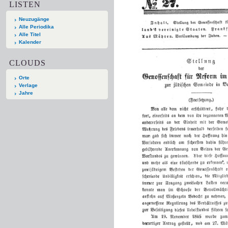
LISTEN
Neuzugänge
Alle Periodika
Alle Titel
Kalender
CLOUDS
Orte
Verlage
Jahre