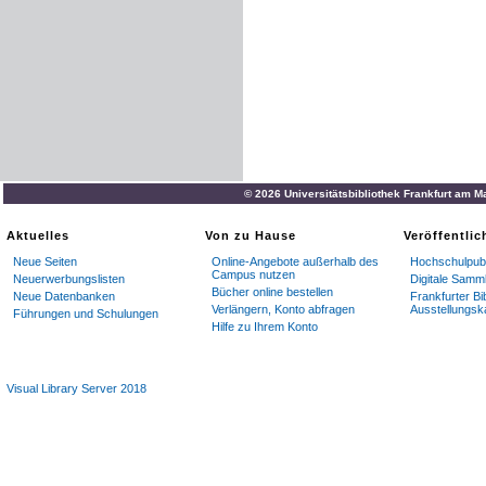
© 2026 Universitätsbibliothek Frankfurt am M
Aktuelles
Von zu Hause
Veröffentli
Neue Seiten
Online-Angebote außerhalb des
Hochschulpubl
Campus nutzen
Neuerwerbungslisten
Digitale Samm
Bücher online bestellen
Neue Datenbanken
Frankfurter Bi
Verlängern, Konto abfragen
Ausstellungsk
Führungen und Schulungen
Hilfe zu Ihrem Konto
Visual Library Server 2018