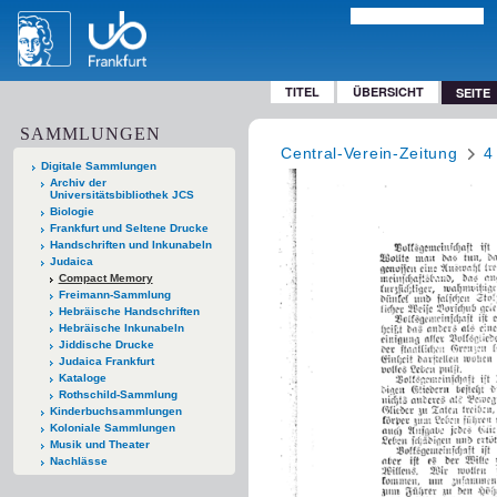
TITEL
ÜBERSICHT
SEITE
SAMMLUNGEN
Central-Verein-Zeitung
4
Digitale Sammlungen
Archiv der
Universitätsbibliothek JCS
Biologie
Frankfurt und Seltene Drucke
Handschriften und Inkunabeln
Judaica
Compact Memory
Freimann-Sammlung
Hebräische Handschriften
Hebräische Inkunabeln
Jiddische Drucke
Judaica Frankfurt
Kataloge
Rothschild-Sammlung
Kinderbuchsammlungen
Koloniale Sammlungen
Musik und Theater
Nachlässe