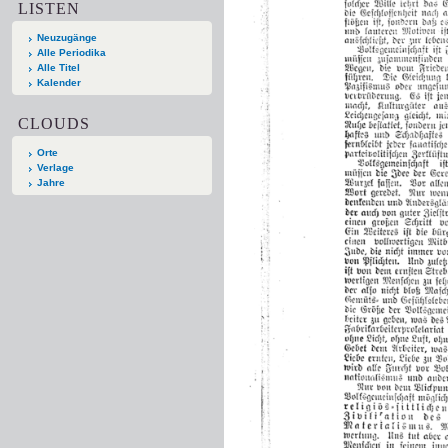
LISTEN
Neuzugänge
Alle Periodika
Alle Titel
Kalender
CLOUDS
Orte
Verlage
Jahre