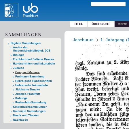
TITEL
ÜBERSICHT
SEITE
SAMMLUNGEN
Jeschurun
1. Jahrgang (
Digitale Sammlungen
Archiv der
Universitätsbibliothek JCS
Biologie
Frankfurt und Seltene Drucke
Handschriften und Inkunabeln
Judaica
Compact Memory
Freimann-Sammlung
Hebräische Handschriften
Hebräische Inkunabeln
Jiddische Drucke
Judaica Frankfurt
Kataloge
Rothschild-Sammlung
Kinderbuchsammlungen
Koloniale Sammlungen
Musik und Theater
Nachlässe