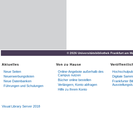
© 2026 Universitätsbibliothek Frankfurt am M
Aktuelles
Von zu Hause
Veröffentli
Neue Seiten
Online-Angebote außerhalb des
Hochschulpubl
Campus nutzen
Neuerwerbungslisten
Digitale Samm
Bücher online bestellen
Neue Datenbanken
Frankfurter Bi
Verlängern, Konto abfragen
Ausstellungsk
Führungen und Schulungen
Hilfe zu Ihrem Konto
Visual Library Server 2018