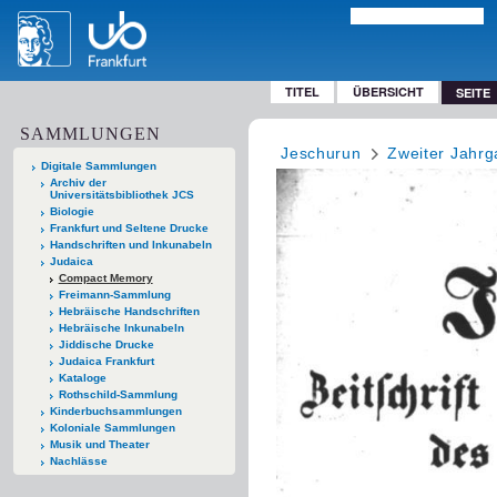
TITEL
ÜBERSICHT
SEITE
SAMMLUNGEN
Jeschurun
Zweiter Jahrg
Digitale Sammlungen
Archiv der
Universitätsbibliothek JCS
Biologie
Frankfurt und Seltene Drucke
Handschriften und Inkunabeln
Judaica
Compact Memory
Freimann-Sammlung
Hebräische Handschriften
Hebräische Inkunabeln
Jiddische Drucke
Judaica Frankfurt
Kataloge
Rothschild-Sammlung
Kinderbuchsammlungen
Koloniale Sammlungen
Musik und Theater
Nachlässe