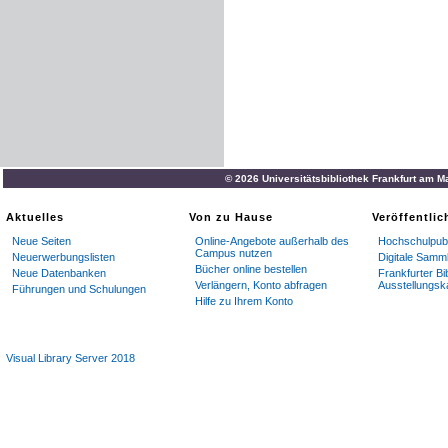
© 2026 Universitätsbibliothek Frankfurt am M
Aktuelles
Von zu Hause
Veröffentli
Neue Seiten
Online-Angebote außerhalb des
Hochschulpubl
Campus nutzen
Neuerwerbungslisten
Digitale Samm
Bücher online bestellen
Neue Datenbanken
Frankfurter Bi
Verlängern, Konto abfragen
Ausstellungsk
Führungen und Schulungen
Hilfe zu Ihrem Konto
Visual Library Server 2018