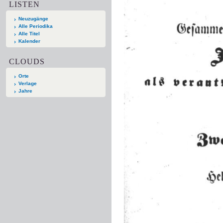
LISTEN
Neuzugänge
Alle Periodika
Alle Titel
Kalender
CLOUDS
Orte
Verlage
Jahre