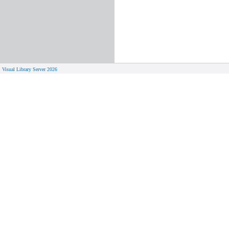
Visual Library Server 2026
© 
Aktuelles
Von zu 
Neue Seiten
Online-A
Campus 
Neuerwerbungslisten
Bücher on
Neue Datenbanken
Verlänge
Führungen und Schulungen
Hilfe zu
Visual Library Server 2018