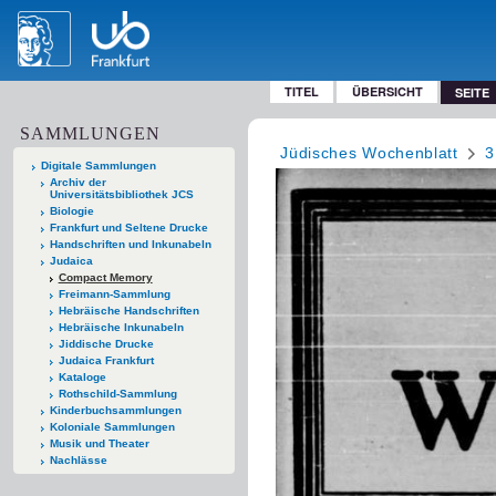
TITEL
ÜBERSICHT
SEITE
SAMMLUNGEN
Jüdisches Wochenblatt
3
Digitale Sammlungen
Archiv der
Universitätsbibliothek JCS
Biologie
Frankfurt und Seltene Drucke
Handschriften und Inkunabeln
Judaica
Compact Memory
Freimann-Sammlung
Hebräische Handschriften
Hebräische Inkunabeln
Jiddische Drucke
Judaica Frankfurt
Kataloge
Rothschild-Sammlung
Kinderbuchsammlungen
Koloniale Sammlungen
Musik und Theater
Nachlässe