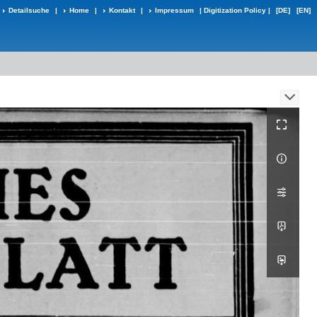
Detailsuche
|
Home
|
Kontakt
|
Impressum
|
Digitization Policy
|
[DE]
[EN]