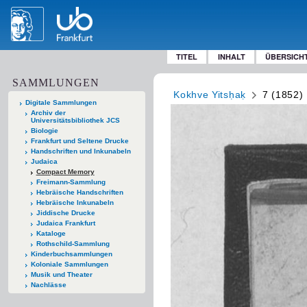
TITEL
INHALT
ÜBERSICH
SAMMLUNGEN
Kokhve Yitsḥaḳ
7 (1852)
Digitale Sammlungen
Archiv der
Universitätsbibliothek JCS
Biologie
Frankfurt und Seltene Drucke
Handschriften und Inkunabeln
Judaica
Compact Memory
Freimann-Sammlung
Hebräische Handschriften
Hebräische Inkunabeln
Jiddische Drucke
Judaica Frankfurt
Kataloge
Rothschild-Sammlung
Kinderbuchsammlungen
Koloniale Sammlungen
Musik und Theater
Nachlässe