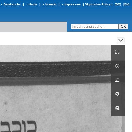
Detailsuche
|
Home
|
Kontakt
|
Impressum
|
Digitization Policy
|
[DE]
[EN]