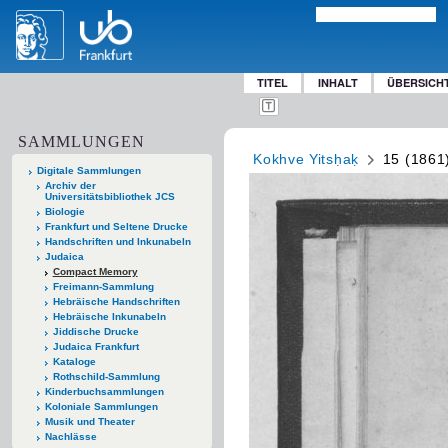
TITEL
INHALT
ÜBERSICH
SAMMLUNGEN
Kokhve Yitsḥaḳ
15 (1861
Digitale Sammlungen
Archiv der
Universitätsbibliothek JCS
Biologie
Frankfurt und Seltene Drucke
Handschriften und Inkunabeln
Judaica
Compact Memory
Freimann-Sammlung
Hebräische Handschriften
Hebräische Inkunabeln
Jiddische Drucke
Judaica Frankfurt
Kataloge
Rothschild-Sammlung
Kinderbuchsammlungen
Koloniale Sammlungen
Musik und Theater
Nachlässe