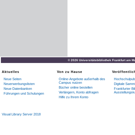
© 2026 Universitätsbibliothek Frankfurt am M
Aktuelles
Von zu Hause
Veröffentli
Neue Seiten
Online-Angebote außerhalb des
Hochschulpubl
Campus nutzen
Neuerwerbungslisten
Digitale Samm
Bücher online bestellen
Neue Datenbanken
Frankfurter Bi
Verlängern, Konto abfragen
Ausstellungsk
Führungen und Schulungen
Hilfe zu Ihrem Konto
Visual Library Server 2018