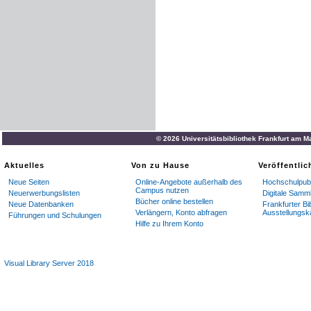
© 2026 Universitätsbibliothek Frankfurt am M
Aktuelles
Von zu Hause
Veröffentli
Neue Seiten
Online-Angebote außerhalb des
Hochschulpubl
Campus nutzen
Neuerwerbungslisten
Digitale Samm
Bücher online bestellen
Neue Datenbanken
Frankfurter Bi
Verlängern, Konto abfragen
Ausstellungsk
Führungen und Schulungen
Hilfe zu Ihrem Konto
Visual Library Server 2018