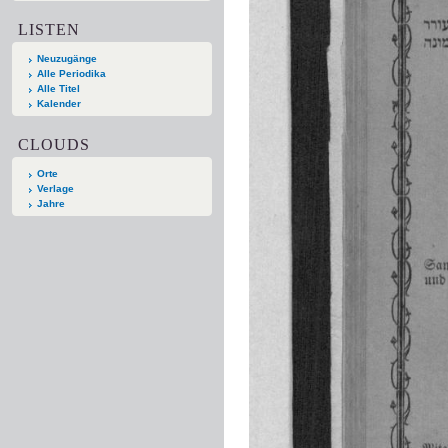
LISTEN
Neuzugänge
Alle Periodika
Alle Titel
Kalender
CLOUDS
Orte
Verlage
Jahre