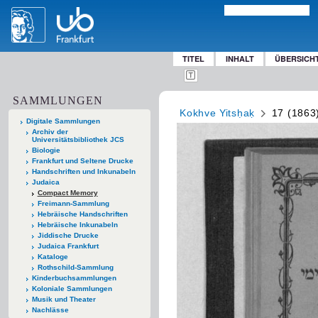
TITEL
INHALT
ÜBERSICH
SAMMLUNGEN
Kokhve Yitsḥaḳ
17 (1863
Digitale Sammlungen
Archiv der
Universitätsbibliothek JCS
Biologie
Frankfurt und Seltene Drucke
Handschriften und Inkunabeln
Judaica
Compact Memory
Freimann-Sammlung
Hebräische Handschriften
Hebräische Inkunabeln
Jiddische Drucke
Judaica Frankfurt
Kataloge
Rothschild-Sammlung
Kinderbuchsammlungen
Koloniale Sammlungen
Musik und Theater
Nachlässe