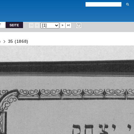
T
SEITE
)
35 (1868)