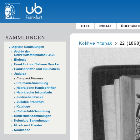
TITEL
INHALT
ÜBERSICH
SAMMLUNGEN
Kokhve Yitsḥaḳ
22 (1868
Digitale Sammlungen
Archiv der
Universitätsbibliothek JCS
Biologie
Frankfurt und Seltene Drucke
Handschriften und Inkunabeln
Judaica
Compact Memory
Freimann-Sammlung
Hebräische Handschriften
Hebräische Inkunabeln
Jiddische Drucke
Judaica Frankfurt
Kataloge
Rothschild-Sammlung
Kinderbuchsammlungen
Koloniale Sammlungen
Musik und Theater
Nachlässe