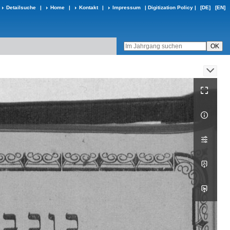
Detailsuche
|
Home
|
Kontakt
|
Impressum
|
Digitization Policy
|
[DE]
[EN]