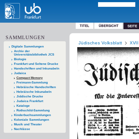
TITEL
ÜBERSICHT
SEITE
SAMMLUNGEN
Jüdisches Volksblatt
XVII
Digitale Sammlungen
Archiv der
Universitätsbibliothek JCS
Biologie
Frankfurt und Seltene Drucke
Handschriften und Inkunabeln
Judaica
Compact Memory
Freimann-Sammlung
Hebräische Handschriften
Hebräische Inkunabeln
Jiddische Drucke
Judaica Frankfurt
Kataloge
Rothschild-Sammlung
Kinderbuchsammlungen
Koloniale Sammlungen
Musik und Theater
Nachlässe