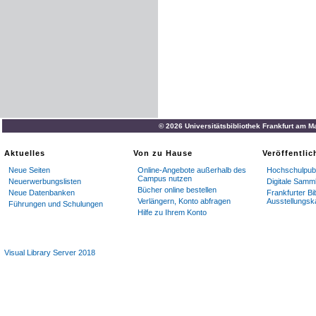
© 2026 Universitätsbibliothek Frankfurt am M
Aktuelles
Von zu Hause
Veröffentli
Neue Seiten
Online-Angebote außerhalb des
Hochschulpubl
Campus nutzen
Neuerwerbungslisten
Digitale Samm
Bücher online bestellen
Neue Datenbanken
Frankfurter Bi
Verlängern, Konto abfragen
Ausstellungsk
Führungen und Schulungen
Hilfe zu Ihrem Konto
Visual Library Server 2018