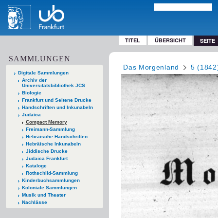
TITEL
ÜBERSICHT
SEITE
SAMMLUNGEN
Das Morgenland
5 (1842
Digitale Sammlungen
Archiv der
Universitätsbibliothek JCS
Biologie
Frankfurt und Seltene Drucke
Handschriften und Inkunabeln
Judaica
Compact Memory
Freimann-Sammlung
Hebräische Handschriften
Hebräische Inkunabeln
Jiddische Drucke
Judaica Frankfurt
Kataloge
Rothschild-Sammlung
Kinderbuchsammlungen
Koloniale Sammlungen
Musik und Theater
Nachlässe