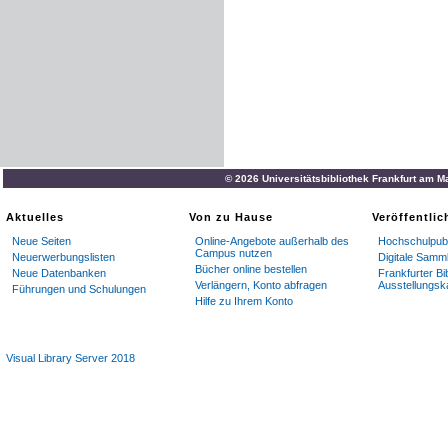
© 2026 Universitätsbibliothek Frankfurt am M
Aktuelles
Von zu Hause
Veröffentli
Neue Seiten
Online-Angebote außerhalb des
Hochschulpubl
Campus nutzen
Neuerwerbungslisten
Digitale Samm
Bücher online bestellen
Neue Datenbanken
Frankfurter Bi
Verlängern, Konto abfragen
Ausstellungsk
Führungen und Schulungen
Hilfe zu Ihrem Konto
Visual Library Server 2018