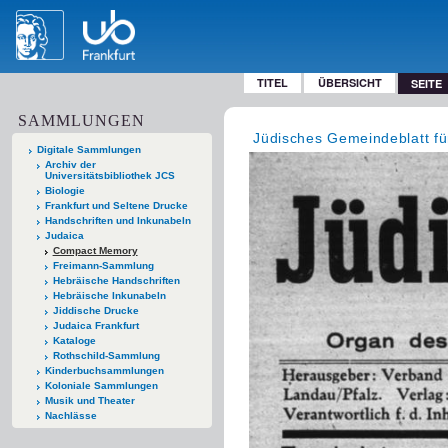
TITEL
ÜBERSICHT
SEITE
SAMMLUNGEN
Jüdisches Gemeindeblatt fü
Digitale Sammlungen
Archiv der
Universitätsbibliothek JCS
Biologie
Frankfurt und Seltene Drucke
Handschriften und Inkunabeln
Judaica
Compact Memory
Freimann-Sammlung
Hebräische Handschriften
Hebräische Inkunabeln
Jiddische Drucke
Judaica Frankfurt
Kataloge
Rothschild-Sammlung
Kinderbuchsammlungen
Koloniale Sammlungen
Musik und Theater
Nachlässe