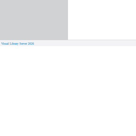
Visual Library Server 2026
© 
Aktuelles
Von zu 
Neue Seiten
Online-A
Campus 
Neuerwerbungslisten
Bücher on
Neue Datenbanken
Verlänge
Führungen und Schulungen
Hilfe zu