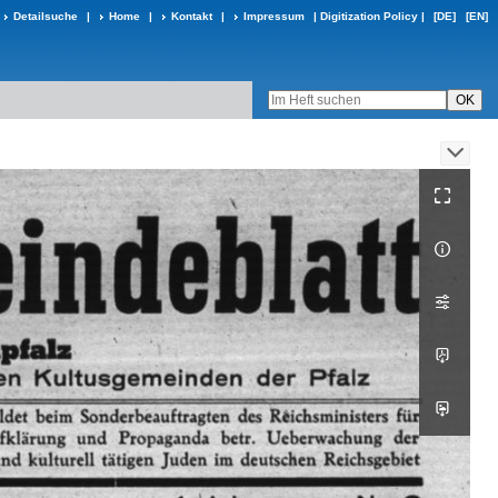
Detailsuche
|
Home
|
Kontakt
|
Impressum
|
Digitization Policy
|
[DE]
[EN]