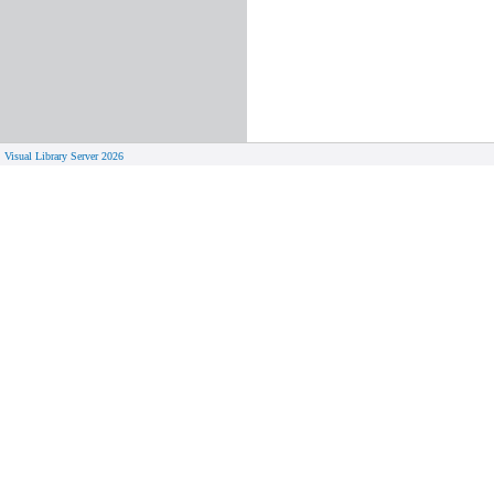
Visual Library Server 2026
© 
Aktuelles
Von zu 
Neue Seiten
Online-A
Campus 
Neuerwerbungslisten
Bücher on
Neue Datenbanken
Verlänge
Führungen und Schulungen
Hilfe zu