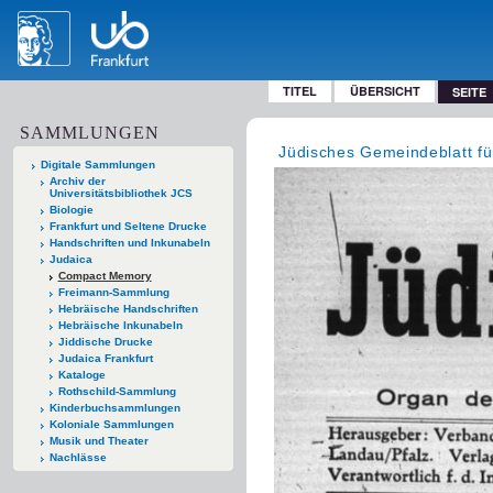
TITEL
ÜBERSICHT
SEITE
SAMMLUNGEN
Jüdisches Gemeindeblatt fü
Digitale Sammlungen
Archiv der
Universitätsbibliothek JCS
Biologie
Frankfurt und Seltene Drucke
Handschriften und Inkunabeln
Judaica
Compact Memory
Freimann-Sammlung
Hebräische Handschriften
Hebräische Inkunabeln
Jiddische Drucke
Judaica Frankfurt
Kataloge
Rothschild-Sammlung
Kinderbuchsammlungen
Koloniale Sammlungen
Musik und Theater
Nachlässe