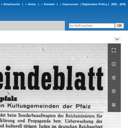
Detailsuche
|
Home
|
Kontakt
|
Impressum
|
Digitization Policy
|
[DE]
[EN]